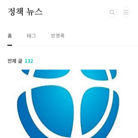
본문 바로가기
정책 뉴스
홈
태그
방명록
전체 글
132