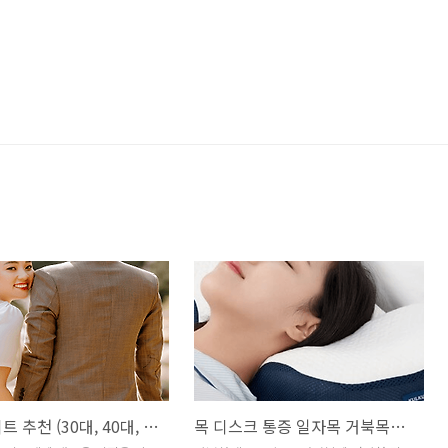
재혼 사이트 추천 (30대, 40대, 50대 이상)
목 디스크 통증 일자목 거북목에 좋은 경추베개 추천 ( 무로 쿨쿨넨네 3D 고밀도 메모리폼, 리브맘 프리미엄 3D 메모리폼 경추배게, 넥닥터 고밀도 메모리폼 기능성 경추배개, 닥터바르미 메모리폼 경추베게)