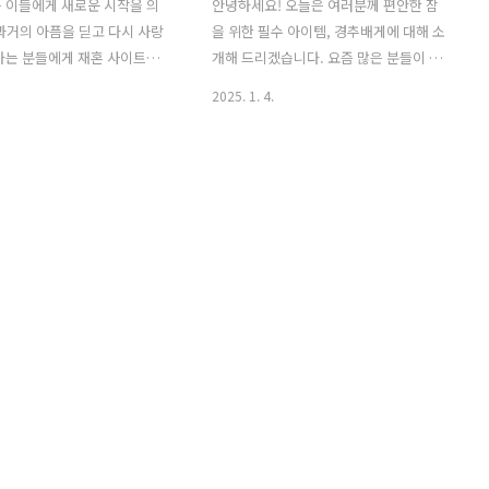
 이들에게 새로운 시작을 의
안녕하세요! 오늘은 여러분께 편안한 잠
과거의 아픔을 딛고 다시 사랑
을 위한 필수 아이템, 경추배게에 대해 소
하는 분들에게 재혼 사이트는
개해 드리겠습니다. 요즘 많은 분들이 수
될 수 있습니다. 오늘은 재혼 사
면의 질을 높이기 위해 다양한 방법을 찾
2025. 1. 4.
성과 장점, 추천 사이트, 선택
고 계신데요, 그 중에서도 경추베게는 목
항 등을 자세히 알아보겠습니
건강을 지키고 편안한 수면을 도와주는
 사이트 추천 재혼 사이트는
중요한 역할을 합니다. 그럼 경추배개에
지로 나눌 수 있습니다. 첫 번째
대해 자세히 알아볼까요? 경추베개
혼 정보 회사입니다. 이들은 재
란? 경추베개는 목의 곡선을 잘 지지해
 서비스를 제공하며, 회원들
주는 베개로, 일반 베개와는 다르게 인체
 기반으로 매칭 서비스를 제
공학적으로 설계되어 있습니다. 목과 머
두 번째는 일반적인 소개팅 앱
리를 안정적으로 지지해 주어, 수면 중에
들은 다양한 연령대와 배경을
도 올바른 자세를 유지할 수 있도록 도와
을 대상으로 하며, 재혼을 원
줍니다. 특히, 경추베개는 목 디스크나 거
도 많이 이용합니다. 1. 위드
북목 증후군을 예방하는 데 큰 도움이 됩
결혼정보1위 소비자만족도 5
니다. 경추베개 장점 경추베개의 가장
5년 성혼노하우, 2:1 관리로 높
큰 장점은 바로 목 건강을 지켜준다는 점
w.with..
입니다. 일반 베개를 사용할 경우..