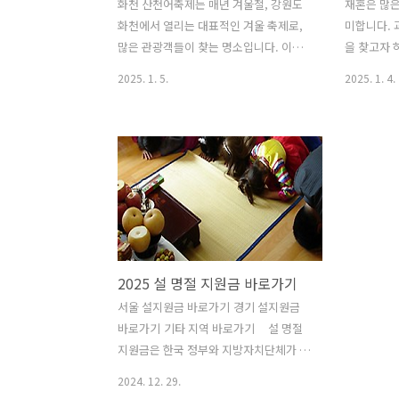
화천 산천어축제는 매년 겨울철, 강원도
재혼은 많은
화천에서 열리는 대표적인 겨울 축제로,
미합니다. 
많은 관광객들이 찾는 명소입니다. 이번
을 찾고자 
포스트에서는 화천 산천어축제에 대한 자
큰 도움이 
2025. 1. 5.
2025. 1. 4.
세한 정보와 함께 예약 일정, 숙소 추천,
이트의 필요
주요 프로그램 등을 소개하겠습니다.
시 고려사
축제 일정 및 예약 정보 2025년 화천 산
다. 재혼
천어축제는 1월 11일부터 2월 2일까지 진
크게 두 가
행됩니다. 예약은 2024년 12월 31일 오
는 전문 결
후 2시부터 시작되며, 얼음낚시를 포함한
혼에 특화된
다양한 프로그램에 대한 사전 예약이 필
의 프로필을
수입니다. 주말에는 많은 인파가 몰리기
공합니다. 
때문에 미리 예약하는 것이 좋습니다. 예
입니다. 이
2025 설 명절 지원금 바로가기
약 페이지 바로가기 주요 프로그램 & 주
가진 사람들
의 사항 화천 산천어축제에서는 다양한
하는 사람들
서울 설지원금 바로가기 경기 설지원금
프로그램이 마련되어 있습니다. 얼음낚시
원 위드원 
바로가기 기타 지역 바로가기 설 명절
외에도 눈썰매, 얼음 미끄럼틀, 그리고 다
년 연속, 2
지원금은 한국 정부와 지방자치단체가 설
양한 겨울 스포츠를..
은 성혼율ww
명절을 맞아 다양한 사회계층의 국민들을
2024. 12. 29.
돕기 위해 진행하는 금전적/물질적 지원