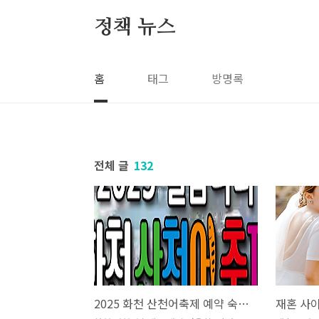
본문 바로가기
정책 뉴스
홈
태그
방명록
전체 글
132
2025 화천 산천어축제 예약 숙소 등 정보 모음