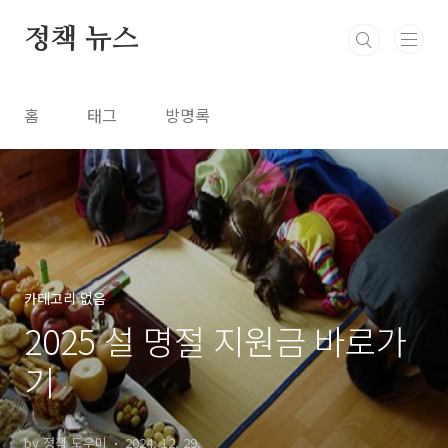
본문 바로가기
정책 뉴스
홈
태그
방명록
카테고리 없음
2025 설 명절 지원금 바로가
기
by 정책 도우미
2024. 12. 29.