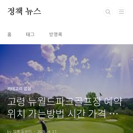
본문 바로가기
정책 뉴스
홈
태그
방명록
카테고리 없음
고령 뉴월드파크골프장 예약
위치 가는방법 시간 가격 알
아보기
by 정책 도우미
2025. 4. 17.