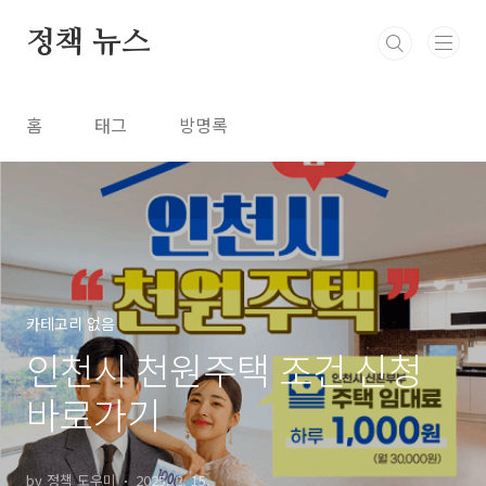
본문 바로가기
정책 뉴스
홈
태그
방명록
카테고리 없음
인천시 천원주택 조건 신청
바로가기
by 정책 도우미
2025. 2. 15.